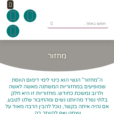
ילוג
תפר
F
I
W
תוכן
חיפוש
חיפוש
n
a
h
c
s
a
e
t
t
מחזור
b
a
s
g
o
a
ה"מחזור" הנשי הוא כינוי לימי דימום הווסת
שמופיעים במחזוריות המשתנה מאשה לאשה
o
r
p
ולרוב נמשכת כחודש. מחזוריות זו היא חלק
p
בלתי נפרד מהיותנו נשים ומהחיבור שלנו לטבע.
k
a
אם נהיה איתה בקשר, נוכל להבין הרבה מאוד על
עצמנו ואף להיעזר בה.