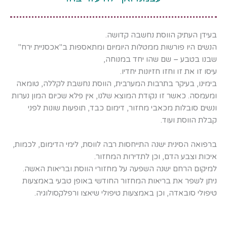
m
בעידן העתיק הווסת נחשבה קדושה.
הנשים היו פורשות ממטלות היומיום ומתאספות ב"אכסניית ירח"
שבנו בטבע – שם שהו יחד במנוחה,
עיסו זו את זו וחזו חזיונות יחדיו.
בימינו, בעיקר בתרבות המערבית, הווסת נחשבת לקללה, טומאה
ומעמסה. כאשר זו נקודת המוצא שלנו, אין פלא שכיום המון נערות
ונשים סובלות מכאבי מחזור, דימום כבד, תופעות שונות לפני
קבלת הווסת ועוד.
ברפואה הסינית ישנה התייחסות רבה לווסת, לימי הדימום, לכמות,
איכות וצבע הדם, וכן לתדירות המחזור.
למיקום הרחם ישנה השפעה על מחזורי הווסת ובריאות האשה.
ניתן לשפר את בריאות המחזור החודשי באופן טבעי באמצעות
טיפולי סובאדה, וכן באמצעות טיפולי שיאצו ורפלקסולוגיה.