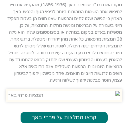
m
מקור השם מד"ר אדוארד באך (1886-1936), שהקדיש את חייו
לחיפוש אחר השיטות הטהורות ביותר לריפוי הגוף והנפש. באך
האמין כי הגישה שלנו לחיים והרגשות שאנו חווים הן בעלות תפקיד
חיוני בשמירה על הבריאות ומניעת מחלות. התמציות, על כן,
מטפלות באדם במקום במחלה או בסימפטומים שלה. הוא גילה
38 תמציות מרפאות, כל אחת מהן ייחודית ומטפלת ברגש אחר.
לתמציות הפרחים ישנה היכולת לשנות רגש שלילי מסוים לרגש
חיובי המתאים לו. אדם עם הערכה עצמית נמוכה, לדוגמה, יתחיל
להאמין בעצמו והביטחון העצמי שלו יתחזק בבואו להתמודד עם
המציאות היומיומית. הרגשות השליליים אינם מדוכאים אלא
הופכים לרגשות חיוביים תואמים. פחד מכישלון יהפוך לביטחון
עצמי, חוסר סבלנות יהפוך לשלווה ורגיעה.
קראו המלצות על פרחי באך