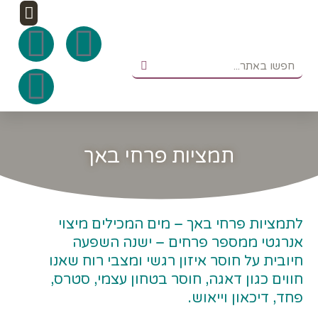
ילוג
תפר
F
I
W
תוכן
חיפוש
חיפוש
n
a
h
c
s
a
e
t
t
תמציות פרחי באך
b
a
s
g
o
a
לתמציות פרחי באך – מים המכילים מיצוי
אנרגטי ממספר פרחים – ישנה השפעה
o
r
p
חיובית על חוסר איזון רגשי ומצבי רוח שאנו
a
k
p
חווים כגון דאגה, חוסר בטחון עצמי, סטרס,
פחד, דיכאון וייאוש.